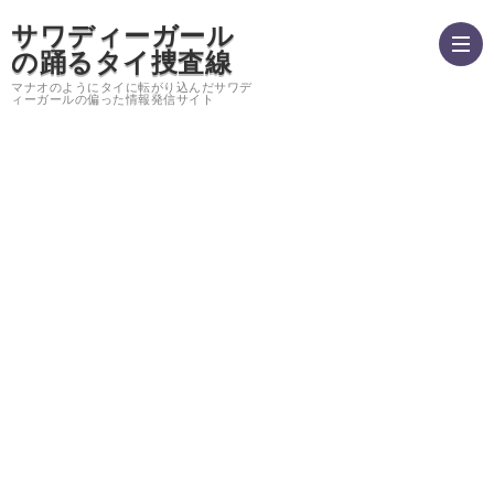
サワディーガール
の踊るタイ捜査線
マナオのようにタイに転がり込んだサワデ
ィーガールの偏った情報発信サイト
hom
運
営
バ
者
ン
サ
情
コ
イ
プ
報・
ク
ト
ラ