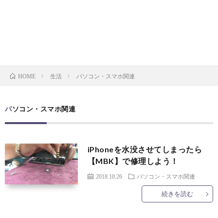
お
ク
マ
イ
問
ラ
ッ
バ
い
フ
プ
シ
生活
パソコン・スマホ関連
HOME
合
ト
ー
パソコン・スマホ関連
わ
ビ
ポ
せ
ー
リ
iPhoneを水没させてしまったら
【MBK】で修理しよう！
ル
シ
2018.10.26
パソコン・スマホ関連
続きを読む
マ
ー