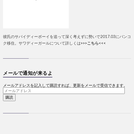
彼氏のサバイディーボーイを追って深く考えずに勢いで2017.03にバンコ
ク移住。サワディーガールについて詳しくは
>>>こちら<<<
メールで通知が来るよ
メールアドレスを記入して購読すれば、更新をメールで受信できます。
メ
ー
ル
ア
ド
レ
ス