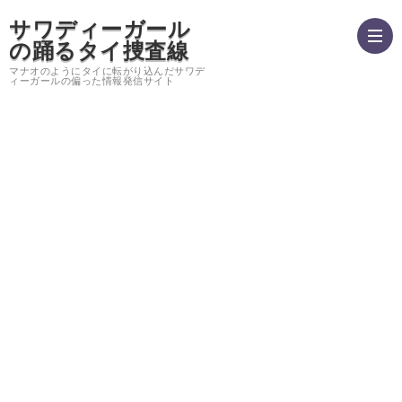
サワディーガール
の踊るタイ捜査線
マナオのようにタイに転がり込んだサワデ
ィーガールの偏った情報発信サイト
hom
運
営
バ
者
ン
サ
情
コ
イ
プ
報・
ク
ト
ラ