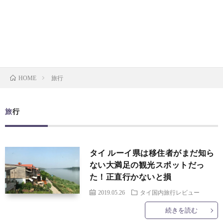
お
ク
マ
イ
問
ラ
ッ
バ
い
フ
プ
シ
旅行
HOME
合
ト
ー
旅行
わ
ビ
ポ
せ
ー
リ
タイ ルーイ県は移住者がまだ知ら
ない大満足の観光スポットだっ
ル
シ
た！正直行かないと損
2019.05.26
タイ国内旅行レビュー
マ
ー
続きを読む