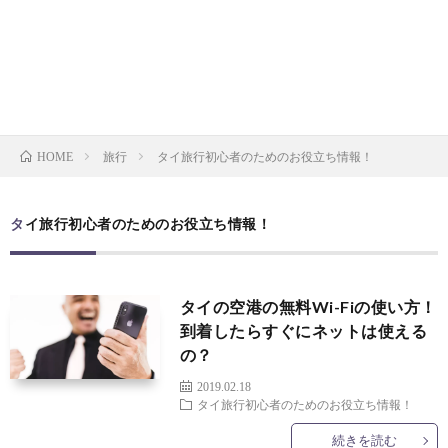
お
ク
マ
イ
問
ラ
ッ
バ
い
フ
プ
シ
旅行
タイ旅行初心者のためのお役立ち情報！
HOME
合
ト
ー
タイ旅行初心者のためのお役立ち情報！
わ
ビ
ポ
せ
ー
リ
タイの空港の無料Wi-Fiの使い方！
到着したらすぐにネットは使える
ル
シ
の？
2019.02.18
マ
タイ旅行初心者のためのお役立ち情報！
ー
続きを読む