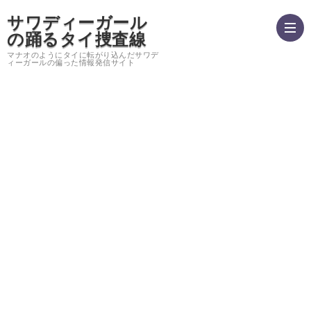
サワディーガール
の踊るタイ捜査線
マナオのようにタイに転がり込んだサワデ
ィーガールの偏った情報発信サイト
hom
運
営
バ
者
ン
サ
情
コ
イ
プ
報・
ク
ト
ラ