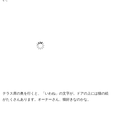
6.
場
所・
営業
時間
7.
SNS・
HP
8.
最後
に
テラス席の奥を行くと、「いわね」の文字が。ドアの上には猫の絵
がたくさんあります。オーナーさん、猫好きなのかな。