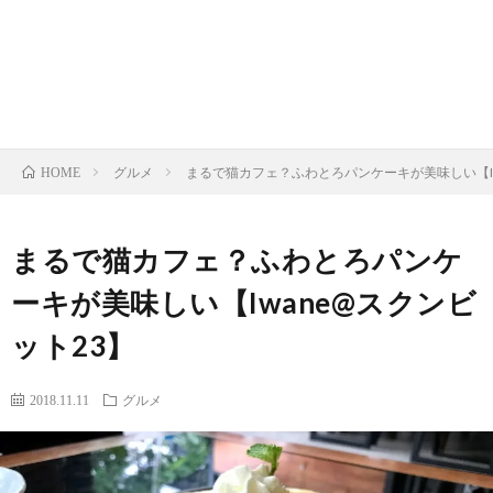
お
ク
マ
イ
問
ラ
ッ
バ
い
フ
プ
シ
グルメ
まるで猫カフェ？ふわとろパンケーキが美味しい【Iw
HOME
合
ト
ー
まるで猫カフェ？ふわとろパンケ
わ
ビ
ポ
ーキが美味しい【Iwane@スクンビ
せ
ー
リ
ット23】
ル
シ
2018.11.11
グルメ
マ
ー