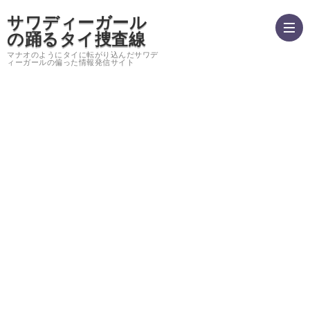
サワディーガール
の踊るタイ捜査線
マナオのようにタイに転がり込んだサワデ
ィーガールの偏った情報発信サイト
hom
運
営
バ
者
ン
サ
情
コ
イ
プ
報・
ク
ト
ラ