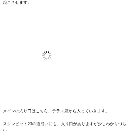
る！
起こさせます。
3.
パン
ケー
キが
ふわ
っと
ろ
4.
食事
メニ
ュー
もど
れも
おい
しい
5.
ドリ
ンク
メインの入り口はこちら、テラス席から入っていきます。
メニ
ュー
スクンビット23の道沿いにも、入り口がありますが少しわかりづら
も充
い。
実