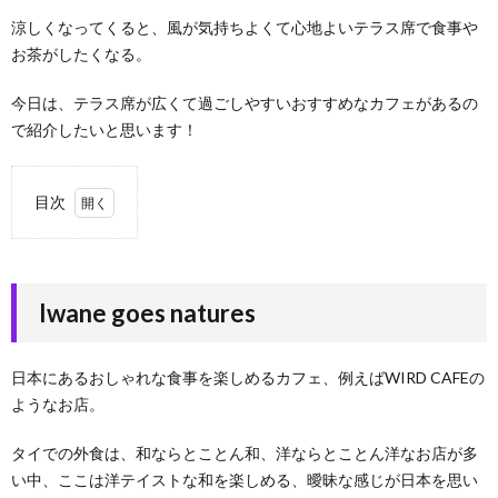
涼しくなってくると、風が気持ちよくて心地よいテラス席で食事や
お茶がしたくなる。
今日は、テラス席が広くて過ごしやすいおすすめなカフェがあるの
で紹介したいと思います！
目次
1.
Iwane
goes
natures
Iwane goes natures
2.
テラ
日本にあるおしゃれな食事を楽しめるカフェ、例えばWIRD CAFEの
ス席
には
ようなお店。
猫が
集ま
タイでの外食は、和ならとことん和、洋ならとことん洋なお店が多
って
い中、ここは洋テイストな和を楽しめる、曖昧な感じが日本を思い
く