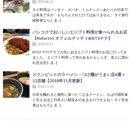
2019.06.23
タイ料理はパッタイ、ガパオ、トムヤンクンあたりが日本で
は有名ですが、もちろんそれだけではありません。 タイ旅行
経験者なら […][…]
バンコクでおいしいエジプト料理が食べられるお店
【Nefertiti ネフェルティティ@BTSナナ】
2018.09.11
BTSナナのアラブ人街にあるエジプト料理のお店に行ってき
ました。 エジプト料理って何があるかもしらず、友人に誘わ
れ恐る恐 […][…]
スクンビットのラーメン・つけ麺がうまい店6選＋
12店舗【2018年11月更新】
2018.11.09
日本を離れると無性に食べたくなるラーメン。もはや国民食
と言えるほど日本人に馴染みのあるものですよね！ タイ在住
者はもちろ […][…]