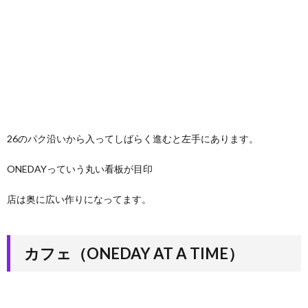
3.1.
BEER
3.2.
食事
4.
場
所・
営業
26のパク沿いから入ってしばらく進むと左手にあります。
時間
5.
ONEDAYっていう丸い看板が目印
コワ
ーキ
店は奥に広い作りになってます。
ング
スペ
ース
やゲ
カフェ（ONEDAY AT A TIME）
スト
ハウ
スも
ある