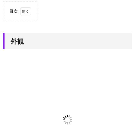
目次
1.
外観
2.
カフ
外観
ェ
（ONEDAY
AT A
TIME）
2.1.
COLD
BREW
2.2.
デザー
ト
3.
ク
ラフトビ
ール
（TAP
ROOM）