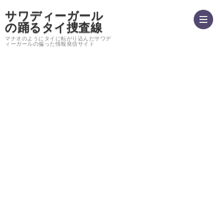
サワディーガール
の踊るタイ捜査線
マナオのようにタイに転がり込んだサワデ
ィーガールの偏った情報発信サイト
hom
運
営
バ
者
ン
サ
情
コ
イ
プ
報・
ク
ト
ラ