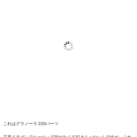
これはグラノーラ 220バーツ
正直ドラゴンフルーツって味がなくて好きじゃないんですが、これ