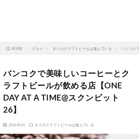
お
ク
マ
イ
問
ラ
ッ
バ
い
フ
プ
シ
グルメ
タイのクラフトビールは進んでいる
バンコクで
HOME
合
ト
ー
バンコクで美味しいコーヒーとク
わ
ビ
ポ
ラフトビールが飲める店【ONE
せ
ー
リ
DAY AT A TIME@スクンビット
26】
ル
シ
2018.04.01
タイのクラフトビールは進んでいる
マ
ー