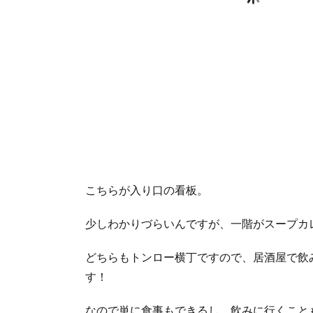
種
類・
辛さ
が選
べる
1.5.
場
所・
営業
時間
1.6.
こちらが入り口の看板。
SNS・
HP
少しわかりづらいんですが、一階がスープカ
1.6.1.
Facebook
どちらもトンロー横丁ですので、居酒屋で飲
1.6.2.
す！
HP
北海
2.
なので単に食事もできるし、飲みに行くこと