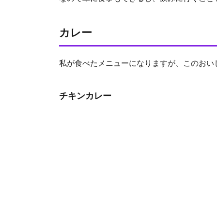
道の有名
店！
GARAKU
カレー
がバンコ
ク初上
陸！
私が食べたメニューになりますが、このおい
2.1.
外観
チキンカレー
2.2.
カレ
ー
2.2.1.
チキン
カレー
2.3.
2.4.
メニ
ュー