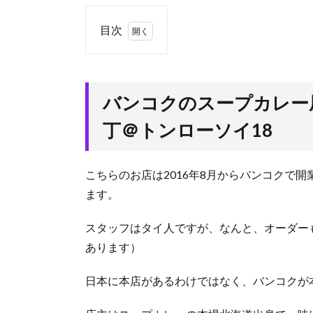
目次
1.
バン
コク
バンコクのスープカレー
のス
ープ
丁＠トンローソイ18
カレ
ー屋
とい
こちらのお店は2016年8月からバンコクで
えば
コ
ます。
コ！
トン
スタッフはタイ人ですが、なんと、オーダー
ロー
あります）
横丁
＠ト
ンロ
日本に本店があるわけではなく、バンコクが
ーソ
イ