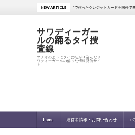
NEW ARTICLE
タイで作ったクレジットカードを国外で無くした！そ
サワディーガー
ルの踊るタイ捜
査線
マナオのようにタイに転がり込んだサ
ワディーガールの偏った情報発信サイ
ト
home
運営者情報・お問い合わせ
バ