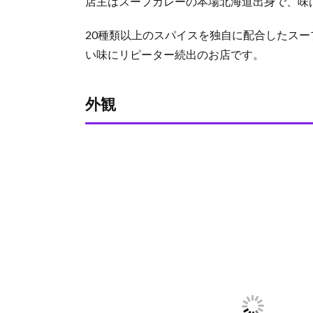
店主はスープカレーの本場北海道出身で、味
18
1.1.
20種類以上のスパイスを独自に配合したス
外観
い味にリピーター続出のお店です。
1.2.
カレ
ー
外観
1.2.1.
チキン
カレー
1.2.2.
ハンバ
ーグカ
レー
1.3.
値段
1.4.
スー
プの