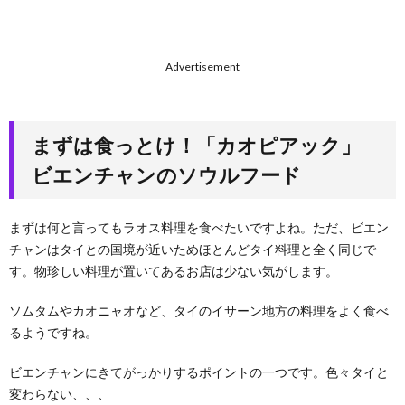
写真
撮
影！
凱旋
Advertisement
門
「パ
トゥ
ーサ
まずは食っとけ！「カオピアック」
イ」
8.
ビエンチャンのソウルフード
一言
口コ
ミ情
まずは何と言ってもラオス料理を食べたいですよね。ただ、ビエン
報
チャンはタイとの国境が近いためほとんどタイ料理と全く同じで
8.1.
す。物珍しい料理が置いてあるお店は少ない気がします。
タバコ
が安い
ソムタムやカオニャオなど、タイのイサーン地方の料理をよく食べ
8.2.
るようですね。
ビアラ
オが缶
ビエンチャンにきてがっかりするポイントの一つです。色々タイと
で売っ
変わらない、、、
ている