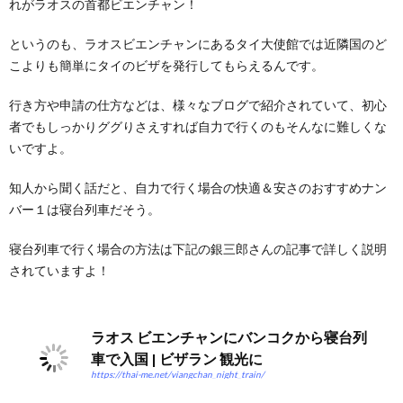
れがラオスの首都ビエンチャン！
というのも、ラオスビエンチャンにあるタイ大使館では近隣国のど
こよりも簡単にタイのビザを発行してもらえるんです。
行き方や申請の仕方などは、様々なブログで紹介されていて、初心
者でもしっかりググりさえすれば自力で行くのもそんなに難しくな
いですよ。
知人から聞く話だと、自力で行く場合の快適＆安さのおすすめナン
バー１は寝台列車だそう。
寝台列車で行く場合の方法は下記の銀三郎さんの記事で詳しく説明
されていますよ！
ラオス ビエンチャンにバンコクから寝台列
車で入国 | ビザラン 観光に
https://thai-me.net/viangchan_night_train/