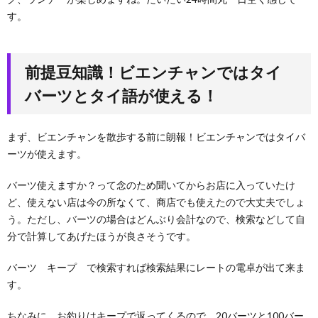
ウル
す。
フー
ド
4.
前提豆知識！ビエンチャンではタイ
次に
気に
バーツとタイ語が使える！
なる
のは
「カ
まず、ビエンチャンを散歩する前に朗報！ビエンチャンではタイバ
オソ
ー
ーツが使えます。
イ」
ルア
バーツ使えますか？って念のため聞いてからお店に入っていたけ
ンパ
ど、使えない店は今の所なくて、商店でも使えたので大丈夫でしょ
パー
ンの
う。ただし、バーツの場合はどんぶり会計なので、検索などして自
ソウ
分で計算してあげたほうが良さそうです。
ルフ
ード
バーツ キープ で検索すれば検索結果にレートの電卓が出て来ま
5.
モ
す。
チモチ
な食感
ちなみに、お釣りはキープで返ってくるので、20バーツと100バー
のクレ