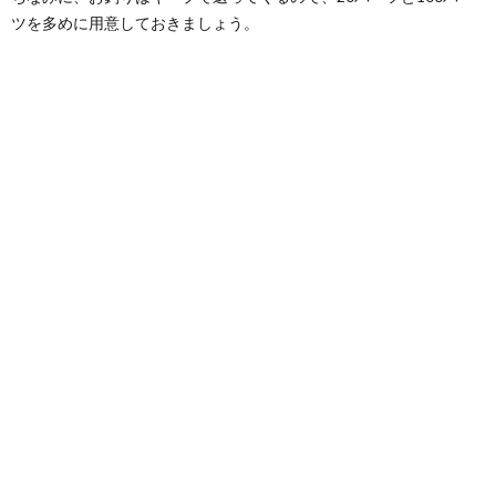
ープと
ツを多めに用意しておきましょう。
自家製
キャラ
メルソ
ースが
絶品！
Suzette
6.
まさか
の露天
混
浴！？
ハーブ
スチー
ムサウ
ナ
7.
初め
て来
たら
まず
はこ
こで