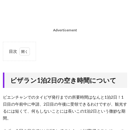
Advertisement
目次
1.
ビザ
ラン
1泊2
ビザラン1泊2日の空き時間について
日の
空き
時間
ビエンチャンでのタイビザ発行までの所要時間はなんと1泊2日！1
につ
日目の午前中に申請、2日目の午後に受領できるわけですが、観光す
いて
るには短くて、何もしないことには長いこの1泊2日という微妙な期
2.
間。
前提
豆知
識！