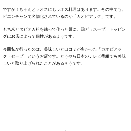
8.3.
ですが！ちゃんとラオスにもラオス料理はあります。その中でも、
コンビ
ビエンチャンで名物化されているのが「カオピアック」です。
ニにつ
いて
もち米とタピオカ粉を練って作った麺に、鶏ガラスープ、トッピン
8.4.
グはお店によって個性があるようです。
ナイト
マーケ
ットも
今回私が行ったのは、美味しいと口コミが多かった「カオピアッ
あるよ
ク・セープ」というお店です。どうやら日本のテレビ番組でも美味
しいと取り上げられたことがあるそうです。
9.
おす
すめ
ホテ
ル
9.1.
デイイ
ンホテ
ル
9.2.
LARCO
AR