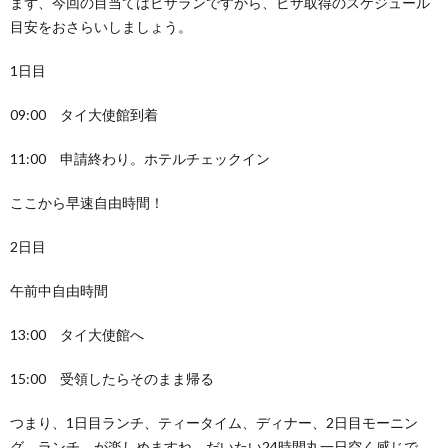
まず、今回の目当てはビザランですから、ビザ取得のスケジュール
ビエ
目安をおさらいしましょう。
ンチ
ャン
1日目
では
タイ
バー
09:00 タイ大使館到着
ツと
タイ
11:00 申請終わり。ホテルチェックイン
語が
使え
る！
ここから早速自由時間！
3.
2日目
まず
は食
っと
午前中自由時間
け！
「カ
13:00 タイ大使館へ
オピ
アッ
ク」
15:00 受領したらそのまま帰る
ビエ
ンチ
つまり、1日目ランチ、ティータイム、ディナー、2日目モーニン
ャン
グ、ランチ が楽しめますね。だいたい24時間丸一日空く感じで
のソ