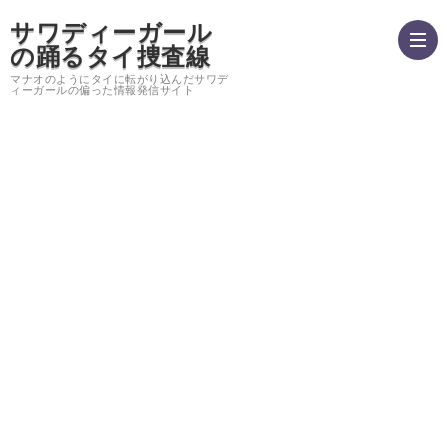
サワディーガール
の踊るタイ捜査線
マナオのようにタイに転がり込んだサワデ
ィーガールの偏った情報発信サイト
hom
運
営
バ
者
ン
サ
情
コ
イ
プ
報・
ク
ト
ラ