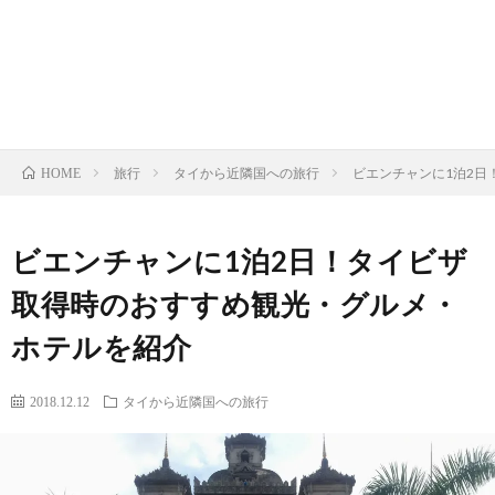
お
ク
マ
イ
問
ラ
ッ
バ
い
フ
プ
シ
旅行
タイから近隣国への旅行
ビエンチャンに1泊2
HOME
合
ト
ー
ビエンチャンに1泊2日！タイビザ
わ
ビ
ポ
取得時のおすすめ観光・グルメ・
せ
ー
リ
ホテルを紹介
ル
シ
2018.12.12
タイから近隣国への旅行
マ
ー